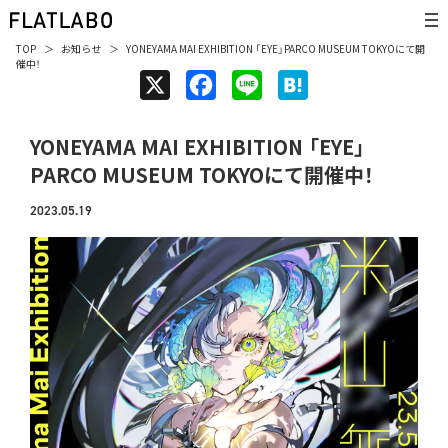
TOP
お知らせ
YONEYAMA MAI EXHIBITION 「EYE」PARCO MUSEUM TOKYOにて開
催中！
X
F
L
H
a
i
a
YONEYAMA MAI EXHIBITION 「EYE」
c
n
t
PARCO MUSEUM TOKYOにて開催中！
e
e
e
b
n
2023.05.19
o
a
o
k