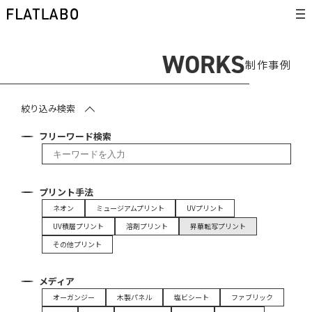
WORKS
制作事例
絞り込み検索
フリーワード検索
プリント手法
ネオン
ミュージアムプリント
UVプリント
UV積層プリント
溶剤プリント
昇華転写プリント
その他プリント
メディア
オーガンジー
木製パネル
塩ビシート
ファブリック