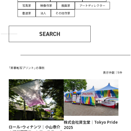
写真家
映像作家
版画家
アートディレクター
書道家
法人
その他作家
SEARCH
「昇華転写プリント」の事例
表示件数｜9件
株式会社資生堂｜Tokyo Pride
ロール・ウィナンツ｜小山泰介
2025