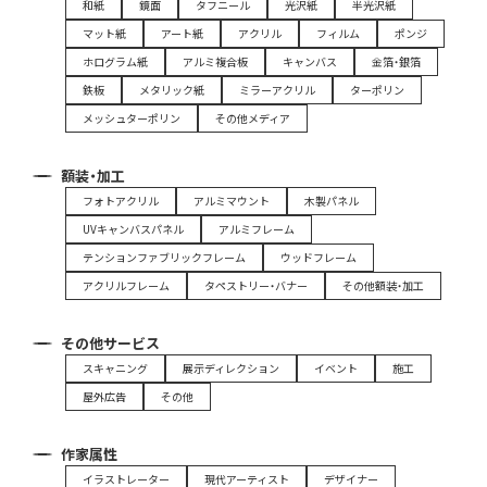
和紙
鏡面
タフニール
光沢紙
半光沢紙
マット紙
アート紙
アクリル
フィルム
ポンジ
ホログラム紙
アルミ複合板
キャンバス
金箔・銀箔
鉄板
メタリック紙
ミラーアクリル
ターポリン
メッシュターポリン
その他メディア
額装・加工
フォトアクリル
アルミマウント
木製パネル
UVキャンバスパネル
アルミフレーム
テンションファブリックフレーム
ウッドフレーム
アクリルフレーム
タペストリー・バナー
その他額装・加工
その他サービス
スキャニング
展示ディレクション
イベント
施工
屋外広告
その他
作家属性
イラストレーター
現代アーティスト
デザイナー