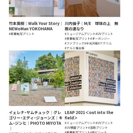
竹本英樹｜Walk Your Story｜
川内倫子｜M/E 球体の上 無
NEWoMan YOKOHAMA
限の連なり
#昇華転写プリント
#ミュージアムプリント
#UVプリント
#昇華転写プリント
#オーガンジー
#ファブリック
#半光沢紙
#アクリル
#アルミ複合板
イェレナ・ヤムチュック｜グレ
LEAP 2021＜out into the
ゴリー・エディ・ジョーンズ｜キ
field＞
ム・ジンヒ｜PHOTO MIYOTA
#ミュージアムプリント
#UVプリント
#UV積層プリント
#溶剤プリント
｜
#昇華転写プリント
#塩ビシート