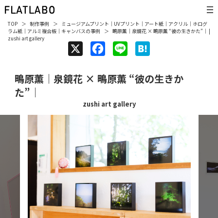
TOP
制作事例
ミュージアムプリント
｜
UVプリント
｜
アート紙
｜
アクリル
｜
ホログ
ラム紙
｜
アルミ複合板
｜
キャンバス
の事例
鴫原薫｜泉鏡花 × 鴫原薫 “彼の生きかた”｜ |
zushi art gallery
X
F
L
H
a
i
a
鴫原薫｜泉鏡花 × 鴫原薫 “彼の生きか
c
n
t
た”｜
e
e
e
zushi art gallery
b
n
o
a
o
k