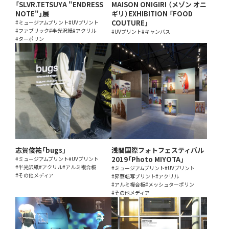
「SLVR.TETSUYA "ENDRESS
MAISON ONIGIRI （メゾン オニ
NOTE"」展
ギリ）EXHIBITION 「FOOD
COUTURE」
#ミュージアムプリント
#UVプリント
#ファブリック
#半光沢紙
#アクリル
#UVプリント
#キャンバス
#ターポリン
志賀俊祐「bugs」
浅間国際フォトフェスティバル
2019「Photo MIYOTA」
#ミュージアムプリント
#UVプリント
#半光沢紙
#アクリル
#アルミ複合板
#ミュージアムプリント
#UVプリント
#その他メディア
#昇華転写プリント
#アクリル
#アルミ複合板
#メッシュターポリン
#その他メディア