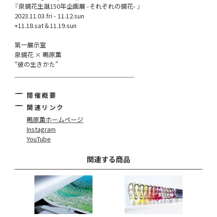
『泉鏡花生誕150年企画展 -それぞれの鏡花- 』
2023.11.03.fri - 11.12.sun
+11.18.sat＆11.19.sun
第一展示室
泉鏡花 × 鴫原薫
“彼の生きかた”
＿＿＿＿＿＿＿＿＿＿＿＿＿＿＿＿＿＿＿
開催概要
関連リンク
鴫原薫ホームページ
Instagram
YouTube
関連する商品