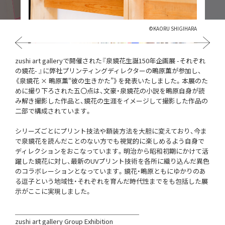
©️KAORU SHIGIHARA
Previous
Next
zushi art galleryで開催された『泉鏡花生誕150年企画展 -それぞれ
の鏡花- 』に弊社プリンティングディレクターの鴫原薫が参加し、
《泉鏡花 × 鴫原薫“彼の生きかた”》を発表いたしました。本展のた
めに撮り下ろされた五〇点は、文豪・泉鏡花の小説を鴫原自身が読
み解き撮影した作品と、鏡花の生涯をイメージして撮影した作品の
二部で構成されています。
シリーズごとにプリント技法や額装方法を大胆に変えており、今ま
で泉鏡花を読んだことのない方でも視覚的に楽しめるよう自身で
ディレクションをおこなっています。明治から昭和初期にかけて活
躍した鏡花に対し、最新のUVプリント技術を各所に織り込んだ異色
のコラボレーションとなっています。鏡花・鴫原ともにゆかりのあ
る逗子という地域性・それぞれを育んだ時代性までをも包括した展
示がここに実現しました。
＿＿＿＿＿＿＿＿＿＿＿＿＿＿＿＿＿＿＿
zushi art gallery Group Exhibition