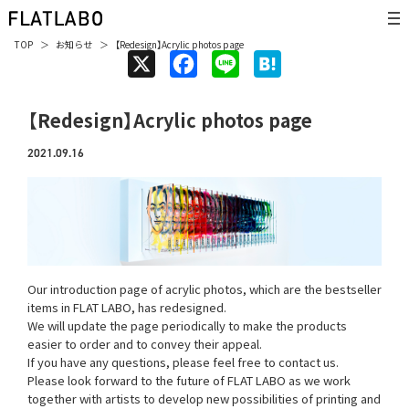
TOP
お知らせ
【Redesign】Acrylic photos page
X
F
L
H
a
i
a
【Redesign】Acrylic photos page
c
n
t
e
e
e
2021.09.16
b
n
o
a
o
k
Our introduction page of acrylic photos, which are the bestseller
items in FLAT LABO, has redesigned.
We will update the page periodically to make the products
easier to order and to convey their appeal.
If you have any questions, please feel free to contact us.
Please look forward to the future of FLAT LABO as we work
together with artists to develop new possibilities of printing and